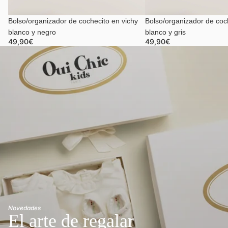
Bolso/organizador de cochecito en vichy
Bolso/organizador de coc
blanco y negro
blanco y gris
49,90€
49,90€
Novedades
El arte de regalar