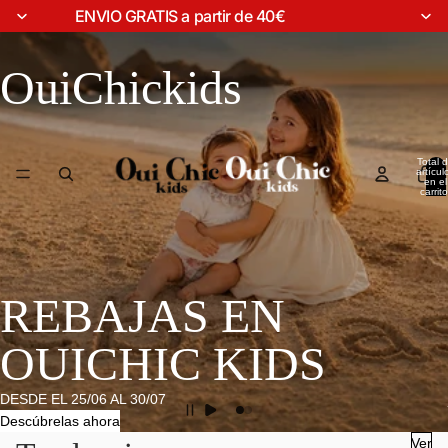
ENVIO GRATIS a partir de 40€
OuiChickids
Total 
artícul
en el
carrito
0
REBAJAS EN
OUICHIC KIDS
DESDE EL 25/06 AL 30/07
Descúbrelas ahora
Ver